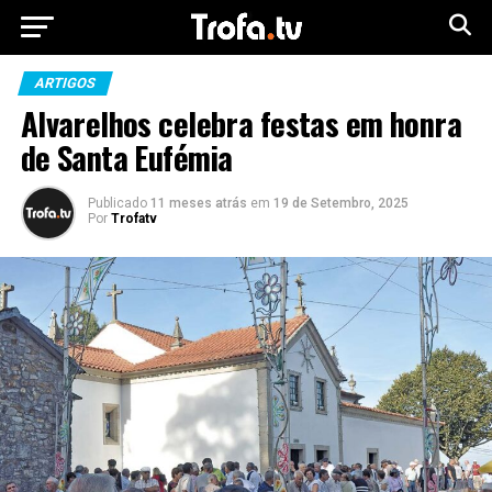
ARTIGOS
Alvarelhos celebra festas em honra
de Santa Eufémia
Publicado
11 meses atrás
em
19 de Setembro, 2025
Por
Trofatv