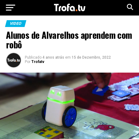
VIDEO
Alunos de Alvarelhos aprendem com
robô
Publicado
4 anos atrás
em
15 de Dezembro, 2022
Por
Trofatv