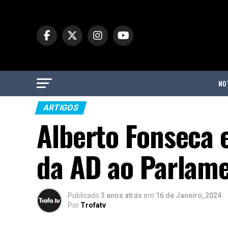
NO
ARTIGOS
Alberto Fonseca e
da AD ao Parlam
Publicado
3 anos atrás
em
16 de Janeiro, 2024
Por
Trofatv