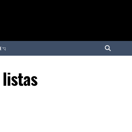
E ◹
listas