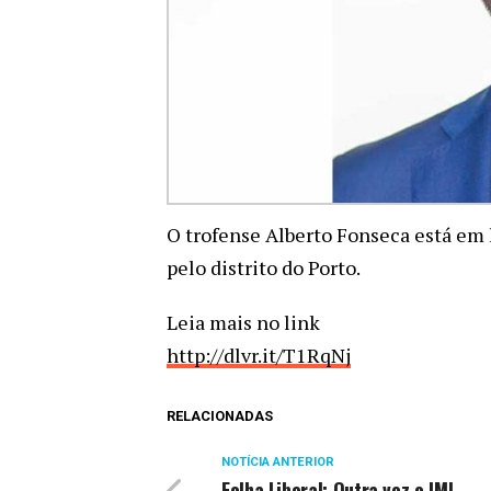
O trofense Alberto Fonseca está em 
pelo distrito do Porto.
Leia mais no link
http://dlvr.it/T1RqNj
RELACIONADAS
NOTÍCIA ANTERIOR
Folha Liberal: Outra vez o IMI…