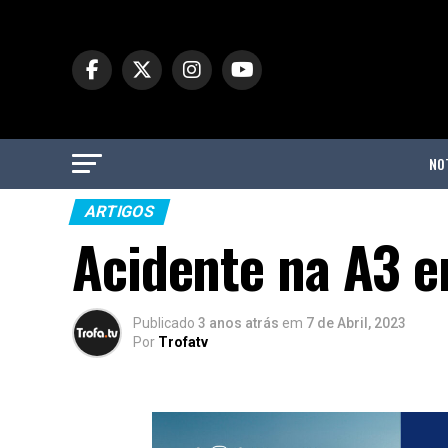
NO
ARTIGOS
Acidente na A3 e
Publicado
3 anos atrás
em
7 de Abril, 2023
Por
Trofatv