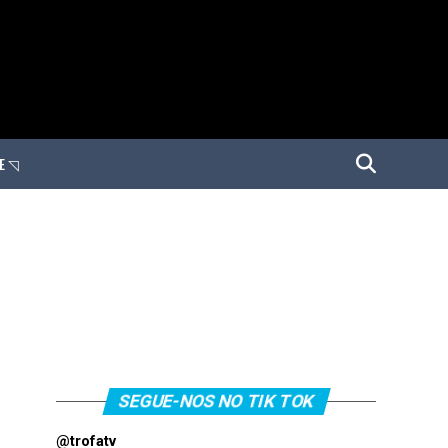
E ◹
SEGUE-NOS NO TIK TOK
@trofatv