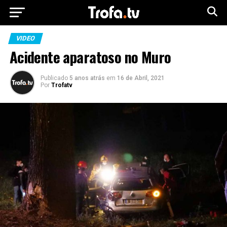
VIDEO
Acidente aparatoso no Muro
Publicado
5 anos atrás
em
16 de Abril, 2021
Por
Trofatv