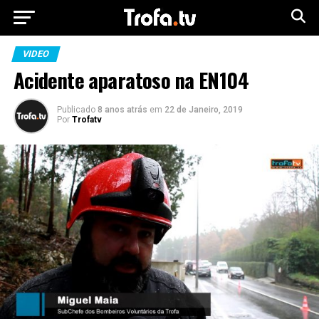
VIDEO
Acidente aparatoso na EN104
Publicado
8 anos atrás
em
22 de Janeiro, 2019
Por
Trofatv