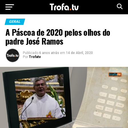
GERAL
A Páscoa de 2020 pelos olhos do
padre José Ramos
Publicado
6 anos atrás
em
14 de Abril, 2020
Por
Trofatv