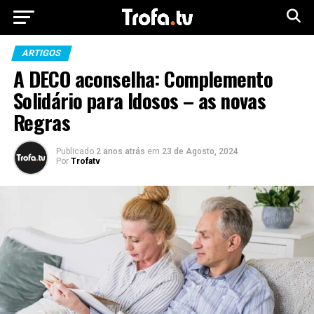
ARTIGOS
A DECO aconselha: Complemento
Solidário para Idosos – as novas
Regras
Publicado
2 anos atrás
em
23 de Agosto, 2024
Por
Trofatv