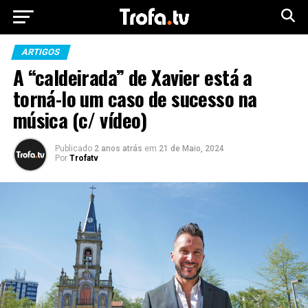
ARTIGOS
A “caldeirada” de Xavier está a
torná-lo um caso de sucesso na
música (c/ vídeo)
Publicado
2 anos atrás
em
21 de Maio, 2024
Por
Trofatv