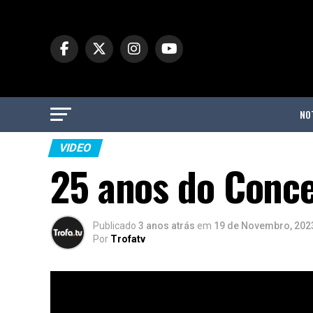
NO
VIDEO
25 anos do Conce
Publicado
3 anos atrás
em
19 de Novembro, 202
Por
Trofatv