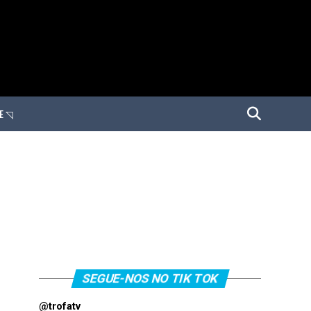
E ◹
SEGUE-NOS NO TIK TOK
@trofatv